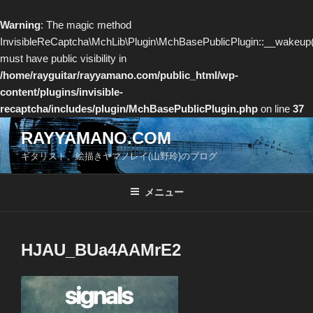
Warning
: The magic method
InvisibleReCaptcha\MchLib\Plugin\MchBasePublicPlugin::__wakeup(
must have public visibility in
/home/rayguitar/rayyamano.com/public_html/wp-
content/plugins/invisible-
recaptcha/includes/plugin/MchBasePublicPlugin.php
on line
37
コ
RAYYAMANO.COM
ン
ギタリスト、絵描きヤマノレイ(山野玲)のブログ
テ
ン
ツ
メニュー
へ
ス
キ
HJAU_BUa4AAMrE2
ッ
プ