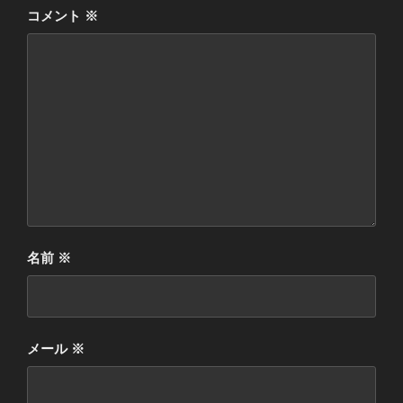
o
r
コメント
※
k
名前
※
メール
※