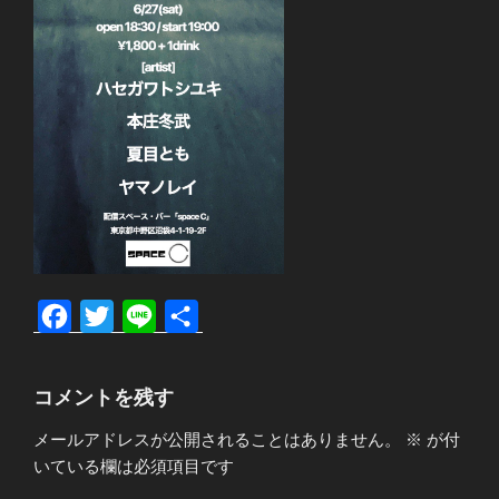
F
T
L
共
a
w
i
有
c
i
n
コメントを残す
e
t
e
メールアドレスが公開されることはありません。
※
が付
b
t
いている欄は必須項目です
o
e