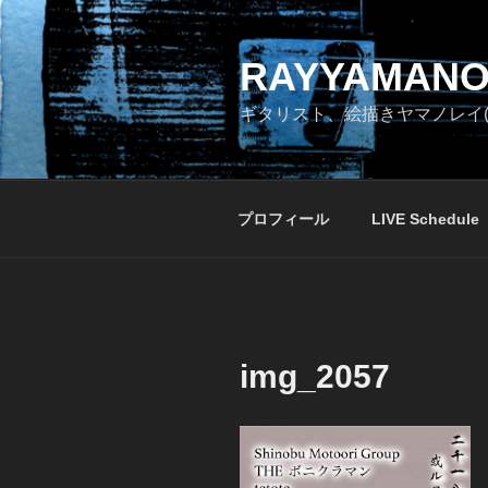
コ
ン
テ
RAYYAMANO
ン
ギタリスト、絵描きヤマノレイ(
ツ
へ
ス
キ
プロフィール
LIVE Schedule
ッ
プ
img_2057