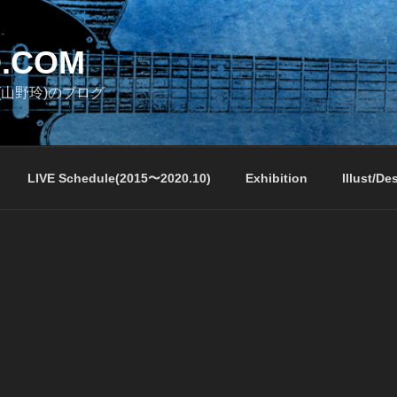
.COM
山野玲)のブログ
LIVE Schedule(2015〜2020.10)
Exhibition
Illust/De