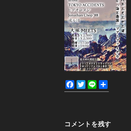
F
T
L
共
a
w
i
有
c
i
n
e
t
e
b
t
コメントを残す
o
e