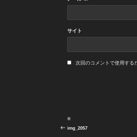
サイト
次回のコメントで使用する
投
前
前
稿
の
img_2057
投