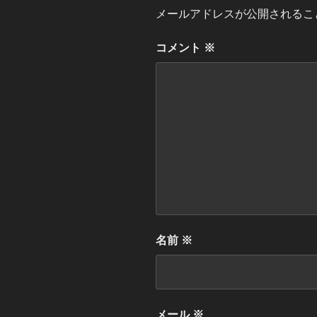
メールアドレスが公開されるこ
o
r
k
コメント
※
名前
※
メール
※