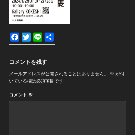
F
T
L
共
a
w
i
有
c
i
n
コメントを残す
e
t
e
b
t
メールアドレスが公開されることはありません。
※
が付
いている欄は必須項目です
o
e
o
r
コメント
※
k