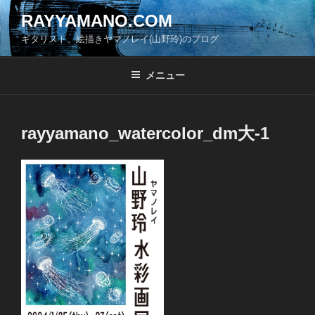
コ
RAYYAMANO.COM
ン
ギタリスト、絵描きヤマノレイ(山野玲)のブログ
テ
ン
ツ
メニュー
へ
ス
キ
rayyamano_watercolor_dm大-1
ッ
プ