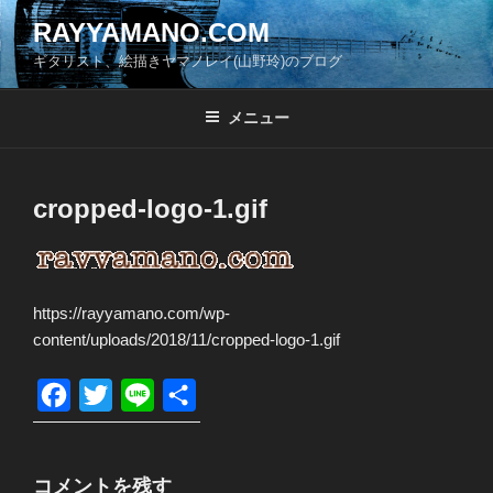
コ
RAYYAMANO.COM
ン
ギタリスト、絵描きヤマノレイ(山野玲)のブログ
テ
ン
ツ
メニュー
へ
ス
キ
cropped-logo-1.gif
ッ
プ
https://rayyamano.com/wp-
content/uploads/2018/11/cropped-logo-1.gif
F
T
L
共
a
w
i
有
c
i
n
コメントを残す