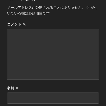
e
t
e
b
t
メールアドレスが公開されることはありません。
※
が付
いている欄は必須項目です
o
e
o
r
コメント
※
k
名前
※