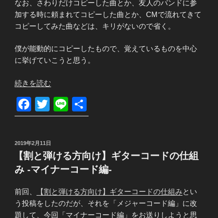
なお、さわりだけコピーした曲とか、友人のバンドに参
加する時に頼まれてコピーした曲とか、CMで流れてきて
コピーしてみた曲などは、キリがないので省く。
僕が能動的にコピーしたもので、覚えているものを中心
に挙げていこうと思う。
“ギ
続きを読む
タ
F
T
L
共
ー
で
a
w
i
有
コ
c
i
n
ピ
投
2019年2月11日
e
t
e
ー
稿
【割と弾ける方向け】ギターコードの仕組
日:
b
t
し
み -マイナーコード編-
た
o
e
曲
前回、
【割と弾ける方向け】ギターコードの仕組み
とい
o
r
た
う投稿をしたのだが、それを「メジャーコード編」に改
k
ち”
題して、今回「マイナーコード編」をお送りしようと思