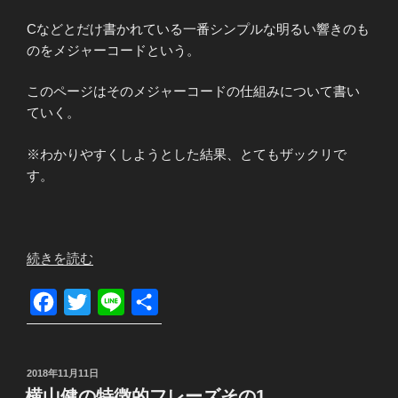
仕
Cなどとだけ書かれている一番シンプルな明るい響きのも
組
のをメジャーコードという。
み
-
このページはそのメジャーコードの仕組みについて書い
マ
ていく。
イ
ナ
※わかりやすくしようとした結果、とてもザックリで
ー
す。
コ
ー
ド
編-”
“【割
続きを読む
の
と
弾
F
T
L
共
け
a
w
i
有
る
c
i
n
方
投
2018年11月11日
e
t
e
向
稿
横山健の特徴的フレーズその1