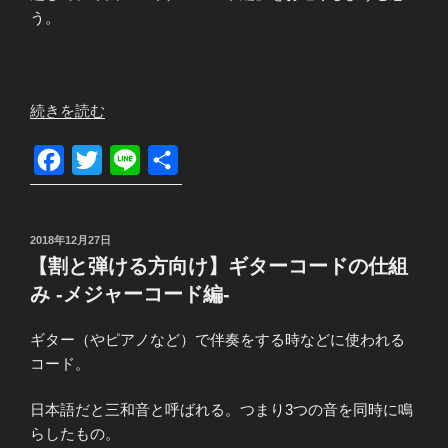
の
う。
“【割
続きを読む
と
弾
F
T
L
共
け
a
w
i
有
る
c
i
n
方
投
2018年12月27日
e
t
e
向
稿
【割と弾ける方向け】ギターコードの仕組
け】
日:
b
t
み -メジャーコード編-
ギ
o
e
タ
ギター（やピアノなど）で伴奏をする時などに使われる
o
r
ー
コード。
k
コ
ー
日本語だと三和音と呼ばれる。つまり3つの音を同時に鳴
ド
らしたもの。
の