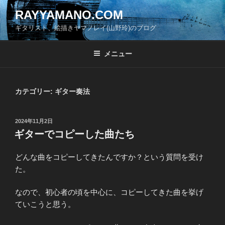
コ
RAYYAMANO.COM
ン
ギタリスト、絵描きヤマノレイ(山野玲)のブログ
テ
ン
ツ
メニュー
へ
ス
キ
カテゴリー:
ギター奏法
ッ
プ
投
2024年11月2日
稿
ギターでコピーした曲たち
日:
どんな曲をコピーしてきたんですか？という質問を受け
た。
なので、初心者の頃を中心に、コピーしてきた曲を挙げ
ていこうと思う。