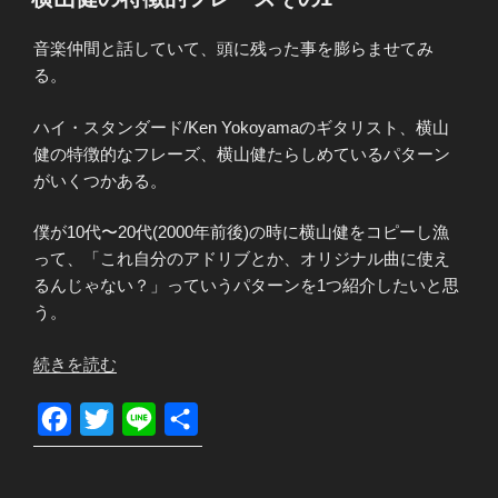
け】
日:
b
t
ギ
o
e
音楽仲間と話していて、頭に残った事を膨らませてみ
タ
る。
o
r
ー
k
コ
ハイ・スタンダード/Ken Yokoyamaのギタリスト、横山
ー
健の特徴的なフレーズ、横山健たらしめているパターン
ド
がいくつかある。
の
仕
僕が10代〜20代(2000年前後)の時に横山健をコピーし漁
組
って、「これ自分のアドリブとか、オリジナル曲に使え
み
るんじゃない？」っていうパターンを1つ紹介したいと思
-
う。
メ
ジ
“横
続きを読む
ャ
山
ー
健
F
T
L
共
コ
の
a
w
i
有
ー
特
c
i
n
ド
徴