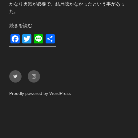
かなり勇気が必要で、結局聴かなかったという事があっ
た。
“好
続きを読む
き
F
T
L
共
な
バ
a
w
i
有
ン
c
i
n
ド
e
t
e
の
Twitter
Instagram
b
t
有
名
o
e
じ
Proudly powered by WordPress
o
r
ゃ
k
な
い
ア
ル
バ