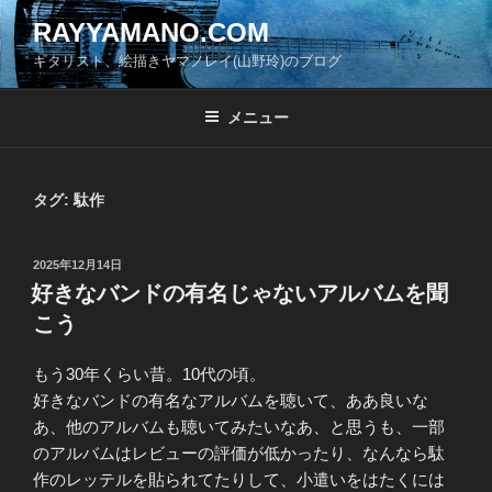
コ
RAYYAMANO.COM
ン
ギタリスト、絵描きヤマノレイ(山野玲)のブログ
テ
ン
ツ
メニュー
へ
ス
キ
タグ:
駄作
ッ
プ
投
2025年12月14日
稿
好きなバンドの有名じゃないアルバムを聞
日:
こう
もう30年くらい昔。10代の頃。
好きなバンドの有名なアルバムを聴いて、ああ良いな
あ、他のアルバムも聴いてみたいなあ、と思うも、一部
のアルバムはレビューの評価が低かったり、なんなら駄
作のレッテルを貼られてたりして、小遣いをはたくには